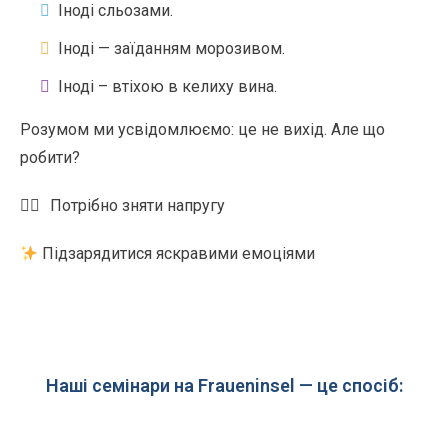
Іноді сльозами.
Іноді — заїданням морозивом.
Іноді – втіхою в келиху вина.
Розумом ми усвідомлюємо: це не вихід. Але що
робити?
🧘‍♀️
Потрібно зняти напругу
Підзарядитися яскравими емоціями
Наші семінари на Fraueninsel — це спосіб: